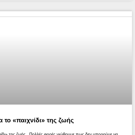
α το «παιχνίδι» της ζωής
χνίδι» της ζωής Πολλές φορές νιώθουμε πως δεν μπορούμε να