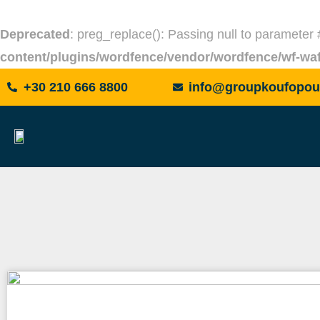
Deprecated
: preg_replace(): Passing null to parameter 
content/plugins/wordfence/vendor/wordfence/wf-waf/
+30 210 666 8800
info@groupkoufopou