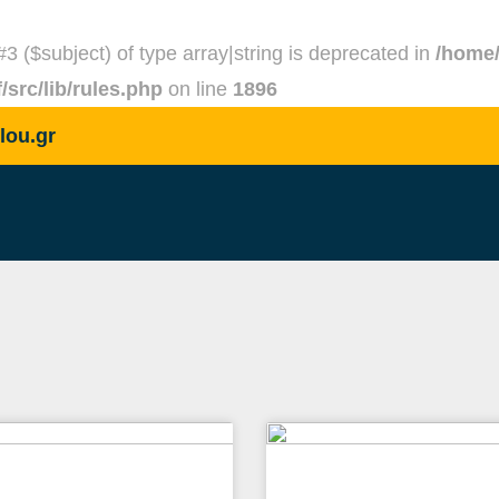
#3 ($subject) of type array|string is deprecated in
/home/
src/lib/rules.php
on line
1896
lou.gr