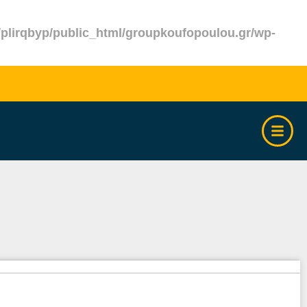
plirqbyp/public_html/groupkoufopoulou.gr/wp-