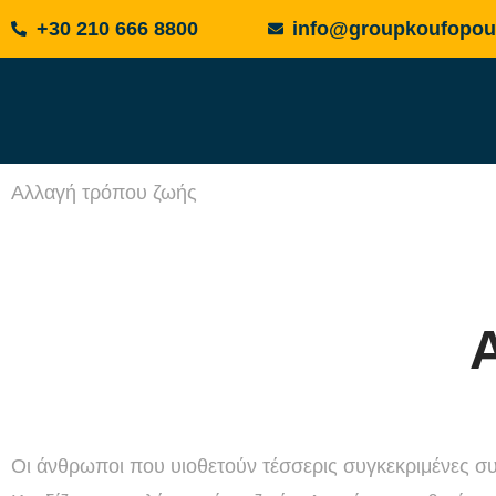
+30 210 666 8800
info@groupkoufopou
Αλλαγή τρόπου ζωής
Οι άνθρωποι που υιοθετούν τέσσερις συγκεκριμένες σ