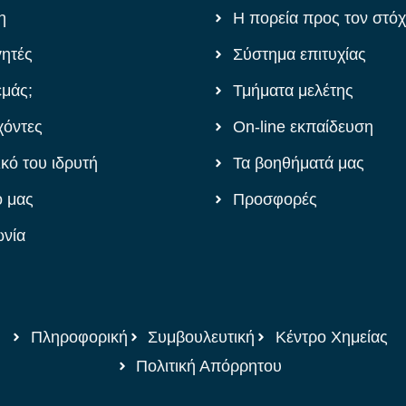
η
Η πορεία προς τον στό
γητές
Σύστημα επιτυχίας
εμάς;
Τμήματα μελέτης
χόντες
On-line εκπαίδευση
ικό του ιδρυτή
Τα βοηθήματά μας
ό μας
Προσφορές
ωνία
Πληροφορική
Συμβουλευτική
Κέντρο Χημείας
Πολιτική Απόρρητου