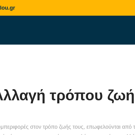
lou.gr
Αλλαγή τρόπου ζωή
υμπεριφορές στον τρόπο ζωής τους, επωφελούνται από 