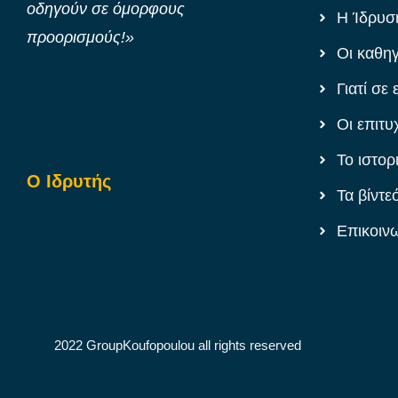
οδηγούν σε όμορφους
Η Ίδρυσ
προορισμούς!»
Οι καθη
Γιατί σε 
Οι επιτυ
Το ιστορ
Ο Ιδρυτής
Τα βίντε
Επικοιν
2022 GroupKoufopoulou all rights reserved