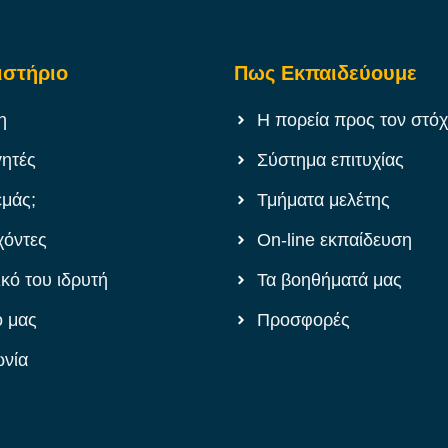
ιστήριο
Πως Εκπαιδεύουμε
η
Η πορεία προς τον στό
γητές
Σύστημα επιτυχίας
εμάς;
Τμήματα μελέτης
χόντες
On-line εκπαίδευση
ικό του ιδρυτή
Τα βοηθήματά μας
ό μας
Προσφορές
ωνία