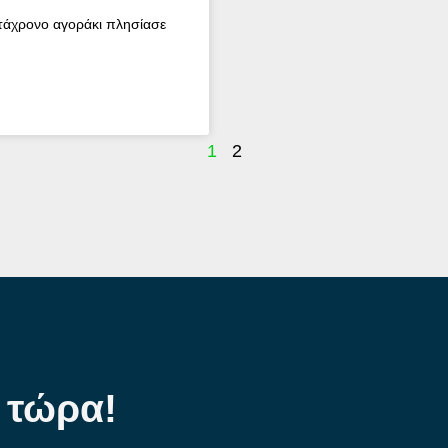
κτάχρονο αγοράκι πλησίασε
1
2
 τώρα!