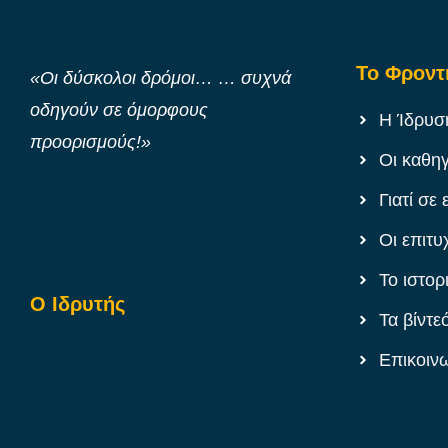
Το Φροντ
«Οι δύσκολοι δρόμοι… … συχνά
οδηγούν σε όμορφους
Η Ίδρυσ
προορισμούς!»
Οι καθη
Γιατί σε 
Οι επιτυ
Το ιστορ
Ο Ιδρυτής
Τα βίντε
Επικοιν