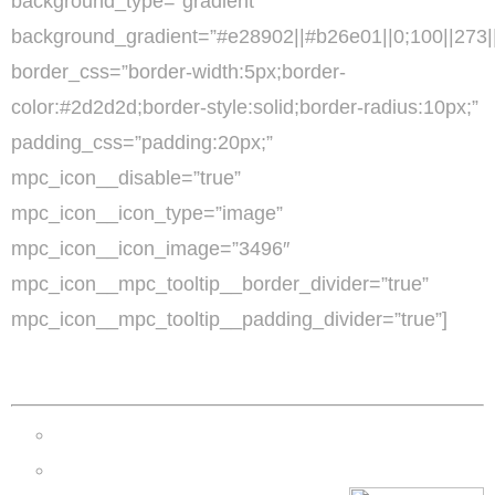
background_type=”gradient”
background_gradient=”#e28902||#b26e01||0;100||273||
border_css=”border-width:5px;border-
color:#2d2d2d;border-style:solid;border-radius:10px;”
padding_css=”padding:20px;”
mpc_icon__disable=”true”
mpc_icon__icon_type=”image”
mpc_icon__icon_image=”3496″
mpc_icon__mpc_tooltip__border_divider=”true”
mpc_icon__mpc_tooltip__padding_divider=”true”]
Μερικά δείγματα
Μεθοδολογία Ασκήσεων
Φύλλα Εργασίας Ερωτήσεων & Ασκήσεων