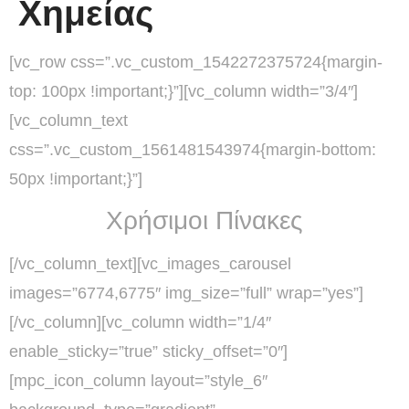
Χημείας
[vc_row css=”.vc_custom_1542272375724{margin-
top: 100px !important;}”][vc_column width=”3/4″]
[vc_column_text
css=”.vc_custom_1561481543974{margin-bottom:
50px !important;}”]
Χρήσιμοι Πίνακες
[/vc_column_text][vc_images_carousel
images=”6774,6775″ img_size=”full” wrap=”yes”]
[/vc_column][vc_column width=”1/4″
enable_sticky=”true” sticky_offset=”0″]
[mpc_icon_column layout=”style_6″