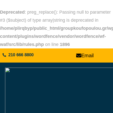
Deprecated
: preg_replace(): Passing null to parameter
#3 ($subject) of type array|string is deprecated in
/home/plirqbyp/public_html/groupkoufopoulou.gr/w
content/plugins/wordfence/vendor/wordfence/wf-
waf/src/lib/rules.php
on line
1896
210 666 8800
Email