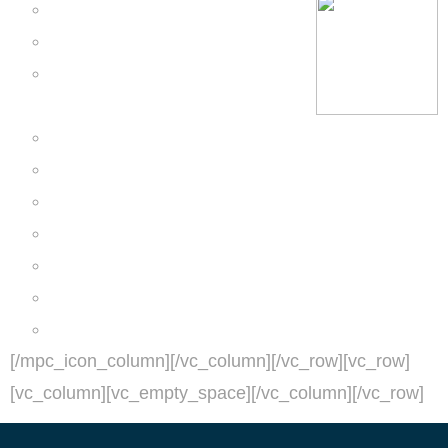
Περίληψη Θεωρίας
Λύση Φύλλου Εργασίας
Τετράδιο Μεθοδολογίας
Ασκήσεων
Τετράδιο Γεωμετρίας
Online Ασκήσεις
Φύλλο Εργασίας Θεωρίας
Ψηφιακή Παρουσίαση Μαθήματος
Φύλλο Εργασίας Πίνακας
Χρήσιμοι Πίνακες
Λυμένο Διαγώνισμα
[/mpc_icon_column][/vc_column][/vc_row][vc_row]
[vc_column][vc_empty_space][/vc_column][/vc_row]