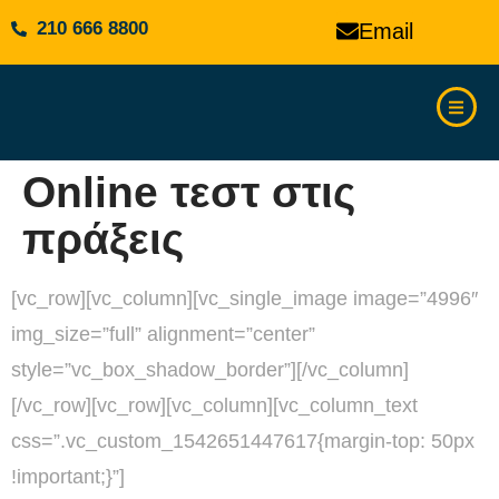
210 666 8800
Email
Online τεστ στις
πράξεις
[vc_row][vc_column][vc_single_image image=”4996″
img_size=”full” alignment=”center”
style=”vc_box_shadow_border”][/vc_column]
[/vc_row][vc_row][vc_column][vc_column_text
css=”.vc_custom_1542651447617{margin-top: 50px
!important;}”]