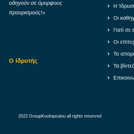
οδηγούν σε όμορφους
Η Ίδρυσ
προορισμούς!»
Οι καθη
Γιατί σε 
Οι επιτυ
Το ιστορ
Ο Ιδρυτής
Τα βίντε
Επικοιν
2022 GroupKoufopoulou all rights reserved