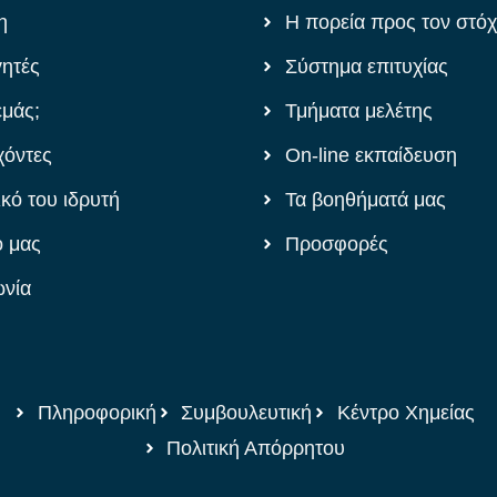
η
Η πορεία προς τον στό
γητές
Σύστημα επιτυχίας
εμάς;
Τμήματα μελέτης
χόντες
On-line εκπαίδευση
ικό του ιδρυτή
Τα βοηθήματά μας
ό μας
Προσφορές
ωνία
Πληροφορική
Συμβουλευτική
Κέντρο Χημείας
Πολιτική Απόρρητου