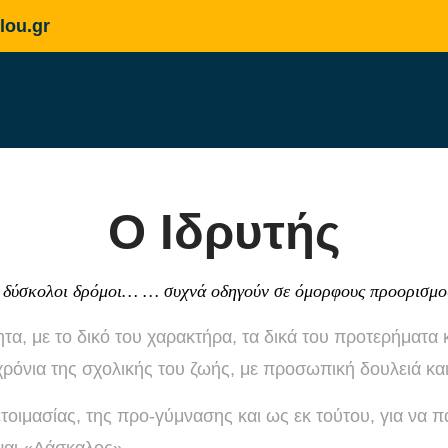
lou.gr
Ο Iδρυτής
 δύσκολοι δρόμοι… … συχνά οδηγούν σε όμορφους προορισμο
, με το δικό του χαρακτήρα, τα δικά του προτερήματα και
χρόνια της σχολικής του ζωής, με προσωπική δουλειά και
ετοιμασίας, της προ-γύμνασης και ως εκ τούτου, για να 
ίναι «Δάσκαλος».