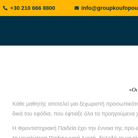
+30 210 666 8800
info@groupkoufopou
«Οι
Κάθε μαθητής αποτελεί μια ξεχωριστή προσωπικότητα
δικά του εφόδια, που έφτιαξε όλα τα προηγούμενα 
Η Φροντιστηριακή Παιδεία έχει την έννοια της προ-
τη μεγαλύτερη Παιδαγωγική Αρετή, δηλαδή το να ε