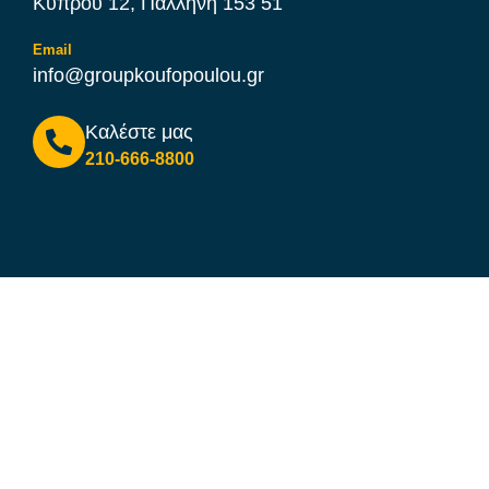
Κύπρου 12, Παλλήνη 153 51
Email
info@groupkoufopoulou.gr
Καλέστε μας
210-666-8800