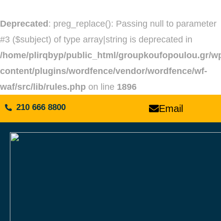
Deprecated
: preg_replace(): Passing null to parameter
#3 ($subject) of type array|string is deprecated in
/home/plirqbyp/public_html/groupkoufopoulou.gr/w
content/plugins/wordfence/vendor/wordfence/wf-
waf/src/lib/rules.php
on line
1896
210 666 8800
Email