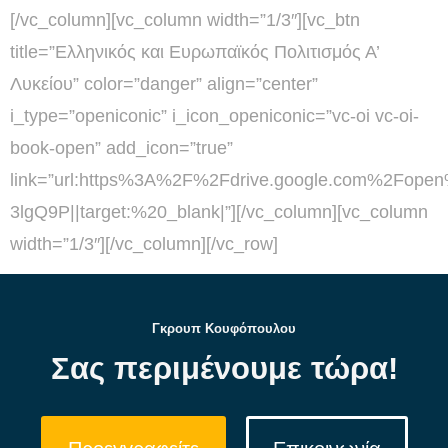
[/vc_column][vc_column width=”1/3″][vc_btn
title=”Ελληνικός και Ευρωπαϊκός Πολιτισμός Α’
Λυκείου” color=”danger” align=”center”
i_type=”openiconic” i_icon_openiconic=”vc-oi vc-oi-
book-open” add_icon=”true”
link=”url:https%3A%2F%2Fdrive.google.com%2Fop
3lgQ9P||target:%20_blank|”][/vc_column][vc_column
width=”1/3″][/vc_column][/vc_row]
Γκρουπ Κουφόπουλου
Σας περιμένουμε τώρα!