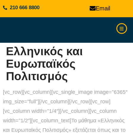
210 666 8800
Email
Ελληνικός και
Ευρωπαϊκός
Πολιτισμός
[vc_row][vc_column][vc_single_image image=”6365″
img_size=”full”][/vc_column][/vc_row][vc_row]
[vc_column width=”1/4″][/vc_column][vc_column
width=”1/2″][vc_column_text]Το μάθημα «Ελληνικός
και Ευρωπαϊκός Πολιτισμός» εξετάζεται όπως και το